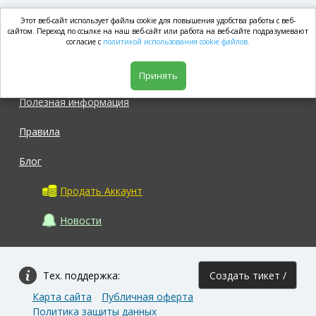
Этот веб-сайт использует файлы cookie для повышения удобства работы с веб-
market.com
сайтом. Переход по ссылке на наш веб-сайт или работа на веб-сайте подразумевают
согласие с
политикой использования cookie файлов.
Магазин
Принять
Полезная информация
Правила
Блог
Продать Аккаунт
Новости
Тех. поддержка:
Создать тикет /
Карта сайта
Публичная оферта
Задать вопрос
Политика защиты данных