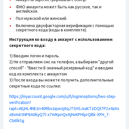
ФИО аккаунта может быть как русское, так и
английское.
Пол мужской или женский.
Включена двухфакторная верификация с помощью
секретного кода (коды в комплекте).
Инструкция ко входу в аккаунт с использованием
секретного кода:
1) Вводим логин и пароль.
2) Не отправляем смс на телефон, а выбираем "другой
способ" - "Ввести 8-значный резервный код" и вводим
код из комплекта с аккаунтом.
3) После входа вы можете получить дополнительные
секретные кода по ссылке:
https://myaccount.google.com/u/0/signinoptions/two-step-
verification?
rapt=AEjHL4NEzn40Rbozipwzj0qJTSHSJxaKTzDQt7P2x4aXx
x8vm65NP8A0kyQ7l-x7WKpnQxXjNvKPHlprQBk-XFH_7-
Cti6lkSg