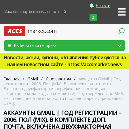
Новости
Магазин аккаунтов социальных сетей
Войти
Выберите категорию
Новости, акции, купоны, объявления публикуются на
нашем новостном сайте - https://accsmarket.news
Главная
/
GMail
/
С возрастом
/
Аккаунты GMail | Год
регистрации - 2006. Пол (MIX). В комплекте доп. почта.
Включена двухфакторная верификация с помощью
секретного кода (коды в комплекте). Подтверждены по SMS.
Нет телефона в безопасности профиля. Зарегистрированы с
USA ip.
АККАУНТЫ GMAIL | ГОД РЕГИСТРАЦИИ -
2006. ПОЛ (MIX). В КОМПЛЕКТЕ ДОП.
ПОЧТА. ВКЛЮЧЕНА ДВУХФАКТОРНАЯ