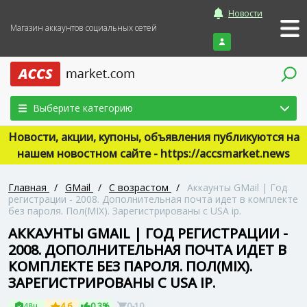
Новости
Магазин аккаунтов социальных сетей
Войти
Выберите категорию
Новости, акции, купоны, объявления публикуются на
нашем новостном сайте - https://accsmarket.news
Главная
/
GMail
/
С возрастом
/
Аккаунты GMail | Год
регистрации - 2008. Дополнительная почта идет в комплекте
без пароля. Пол(MIX). Зарегистрированы с USA ip.
АККАУНТЫ GMAIL | ГОД РЕГИСТРАЦИИ -
2008. ДОПОЛНИТЕЛЬНАЯ ПОЧТА ИДЕТ В
КОМПЛЕКТЕ БЕЗ ПАРОЛЯ. ПОЛ(MIX).
ЗАРЕГИСТРИРОВАНЫ С USA IP.
48ч
4.6
0.3%
0-10