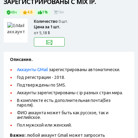
ЗАРЕГИСТРИРОВАНЫ С MIX IP.
48ч
4.8
1%
1k+
Количество
0 шт.
Цена за 1 шт.
от
5,18 $
Описание.
Аккаунты GMail
зарегистрированы автоматически.
Год регистрации - 2018.
Подтверждены по SMS.
Аккаунты зарегистрированы с ip разных стран мира.
В комплекте есть дополнительная почта(без
пароля).
ФИО аккаунта может быть как русское, так и
английское.
Пол мужской или женский.
Важно:
любой аккаунт Gmail может запросить