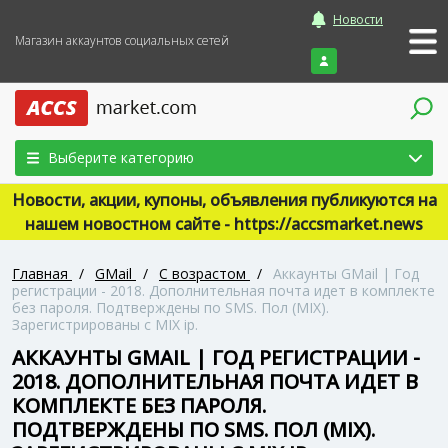
Новости
Магазин аккаунтов социальных сетей
Войти
Выберите категорию
Новости, акции, купоны, объявления публикуются на
нашем новостном сайте - https://accsmarket.news
Главная
/
GMail
/
С возрастом
/
Аккаунты GMail | Год
регистрации - 2018. Дополнительная почта идет в комплекте
без пароля. Подтверждены по SMS. Пол (MIX).
Зарегистрированы с MIX ip.
АККАУНТЫ GMAIL | ГОД РЕГИСТРАЦИИ -
2018. ДОПОЛНИТЕЛЬНАЯ ПОЧТА ИДЕТ В
КОМПЛЕКТЕ БЕЗ ПАРОЛЯ.
ПОДТВЕРЖДЕНЫ ПО SMS. ПОЛ (MIX).