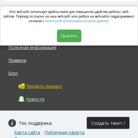
Этот веб-сайт использует файлы cookie для повышения удобства работы с веб-
market.com
сайтом. Переход по ссылке на наш веб-сайт или работа на веб-сайте подразумевают
согласие с
политикой использования cookie файлов.
Магазин
Принять
Полезная информация
Правила
Блог
Продать Аккаунт
Новости
Тех. поддержка:
Создать тикет /
Карта сайта
Публичная оферта
Задать вопрос