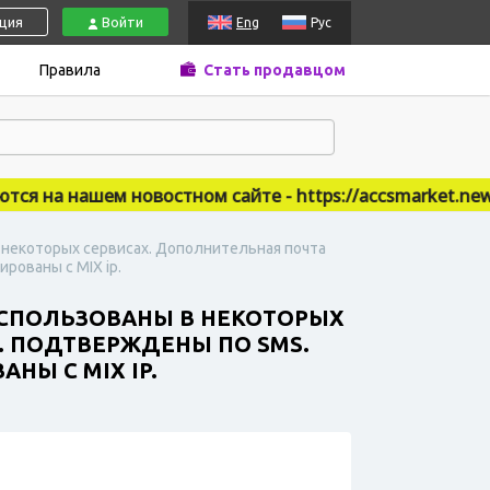
ация
Войти
Eng
Рус
Правила
Стать продавцом
на нашем новостном сайте - https://accsmarket.news
 в некоторых сервисах. Дополнительная почта
рованы с MIX ip.
 ИСПОЛЬЗОВАНЫ В НЕКОТОРЫХ
. ПОДТВЕРЖДЕНЫ ПО SMS.
НЫ С MIX IP.