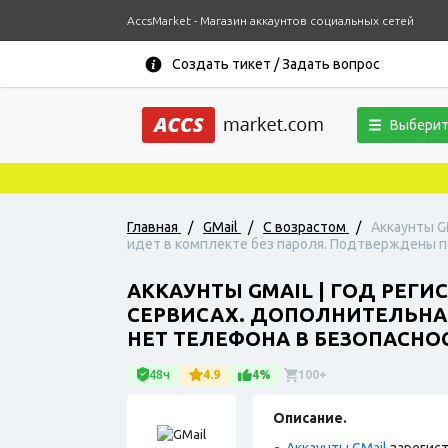
AccsMarket - Магазин аккаунтов социальных сетей
Создать тикет / Задать вопрос
Выберит
Главная
/
GMail
/
С возрастом
/
Аккаунты G
идет в комплекте без пароля. Подтверждены по 
АККАУНТЫ GMAIL | ГОД РЕГИ
СЕРВИСАХ. ДОПОЛНИТЕЛЬНАЯ
НЕТ ТЕЛЕФОНА В БЕЗОПАСНОСТ
48ч
4.9
4%
100+
Описание.
Аккаунты GMail
зарегист