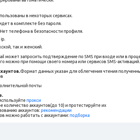
пользованы в некоторых сервисах.
дет в комплекте без пароля.
Нет телефона в безопасности профиля.
ip.
ской, так и женский.
ail может запросить подтверждение по SMS при входе или в проц
го можно при помощи своего номера или сервисов SMS-активаций.
каунтов.
Формат данных указан для облегчения чтения полученны
ов
полнительной почты
е.
 используйте
прокси
е количество аккаунтов(до 10) и протестируйте их
зованию аккаунтов:
рекомендации
ов можно работать с аккаунтами:
подборка