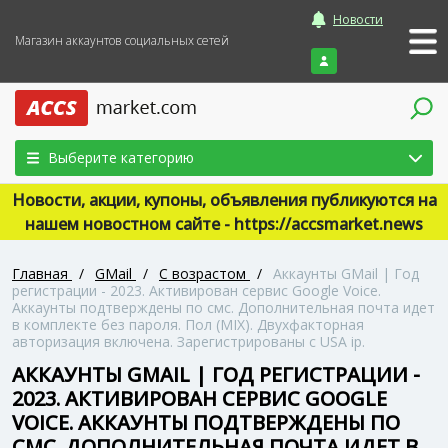
Новости
Магазин аккаунтов социальных сетей
Войти
Выберите категорию
Новости, акции, купоны, объявления публикуются на
нашем новостном сайте - https://accsmarket.news
Главная
/
GMail
/
С возрастом
/
Аккаунты GMail | Год
регистрации - 2023. Активирован сервис Google Voice.
Аккаунты подтверждены по смс. Дополнительная почта идет
в комплекте без пароля. Пол (MIX). Двухфакторная
авторизация включена. Зарегистрированы с USA ip.
АККАУНТЫ GMAIL | ГОД РЕГИСТРАЦИИ -
2023. АКТИВИРОВАН СЕРВИС GOOGLE
VOICE. АККАУНТЫ ПОДТВЕРЖДЕНЫ ПО
СМС. ДОПОЛНИТЕЛЬНАЯ ПОЧТА ИДЕТ В