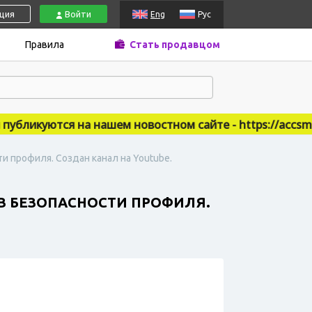
ация
Войти
Eng
Рус
Правила
Стать продавцом
ликуются на нашем новостном сайте - https://accsmarke
сти профиля. Создан канал на Youtube.
Н В БЕЗОПАСНОСТИ ПРОФИЛЯ.