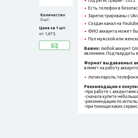
Год регистрации - 2023.
Есть телефон в безопас
Количество
Зарегистрированы с Ukrai
0 шт.
Создан канал на Youtube
Цена за 1 шт.
ФИО аккаунта может быть
от
1,67 $
Пол мужской или женск
Важно:
любой аккаунт Gm
явлением. Подтвердить е
Формат выдаваемых ак
влияет на работу аккаунт
логин:пароль:телефон:к
Рекомендации к покупк
-при работе с аккаунтами
-сначала купите небольшо
-рекомендации по исполь
-при помощи каких сервис