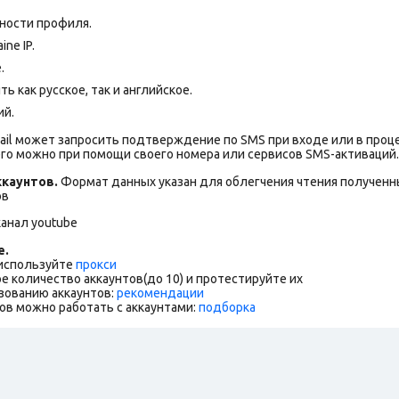
ности профиля.
ne IP.
.
 как русское, так и английское.
ий.
ail может запросить подтверждение по SMS при входе или в проц
го можно при помощи своего номера или сервисов SMS-активаций.
каунтов.
Формат данных указан для облегчения чтения полученны
ов
анал youtube
е.
 используйте
прокси
е количество аккаунтов(до 10) и протестируйте их
зованию аккаунтов:
рекомендации
ов можно работать с аккаунтами:
подборка