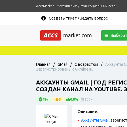
AccsMarket - Магазин аккаунтов социальных сетей
Создать тикет / Задать вопрос
Выберит
Главная
/
GMail
/
С возрастом
/
Аккаунты GM
Зарегистрированы с Ukraine IP.
АККАУНТЫ GMAIL | ГОД РЕГИС
СОЗДАН КАНАЛ НА YOUTUBE. З
48ч
5
0.8%
100+
Описание.
Аккаунты GMail
зарегист