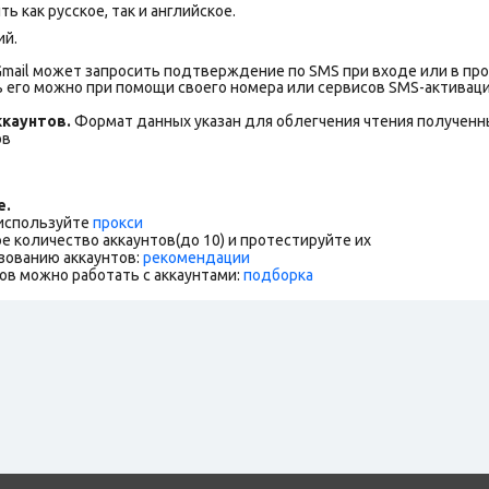
 как русское, так и английское.
ий.
mail может запросить подтверждение по SMS при входе или в пр
 его можно при помощи своего номера или сервисов SMS-активаци
каунтов.
Формат данных указан для облегчения чтения полученны
ов
е.
 используйте
прокси
е количество аккаунтов(до 10) и протестируйте их
зованию аккаунтов:
рекомендации
ов можно работать с аккаунтами:
подборка