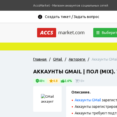
AccsMarket - Магазин аккаунтов социальных сетей
Создать тикет / Задать вопрос
Выберит
Главная
/
GMail
/
Автореги
/
Аккаунты GMail
АККАУНТЫ GMAIL | ПОЛ (МIX)
48ч
4.8
2.6%
10+
Описание.
Аккаунты GMail
зарегист
Аккаунты зарегистрирова
Аккаунты требуют подт