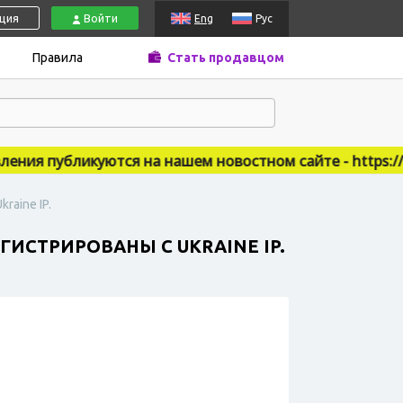
ация
Войти
Eng
Рус
Правила
Стать продавцом
ия публикуются на нашем новостном сайте - https://acc
raine IP.
ГИСТРИРОВАНЫ С UKRAINE IP.