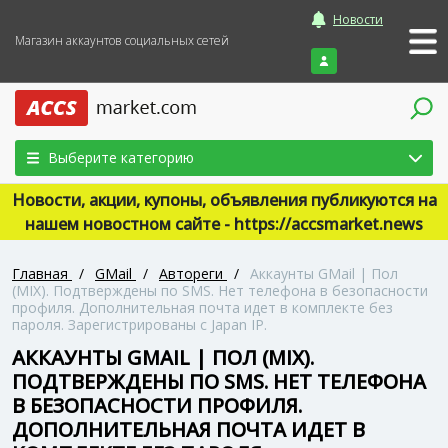
Новости
Магазин аккаунтов социальных сетей
Войти
Выберите категорию
Новости, акции, купоны, объявления публикуются на
нашем новостном сайте - https://accsmarket.news
Главная
/
GMail
/
Автореги
/
Аккаунты GMail | Пол
(МIX). Подтверждены по SMS. Нет телефона в безопасности
профиля. Дополнительная почта идет в комплекте без
пароля. Зарегистрированы с Japan IP.
АККАУНТЫ GMAIL | ПОЛ (МIX).
ПОДТВЕРЖДЕНЫ ПО SMS. НЕТ ТЕЛЕФОНА
В БЕЗОПАСНОСТИ ПРОФИЛЯ.
ДОПОЛНИТЕЛЬНАЯ ПОЧТА ИДЕТ В