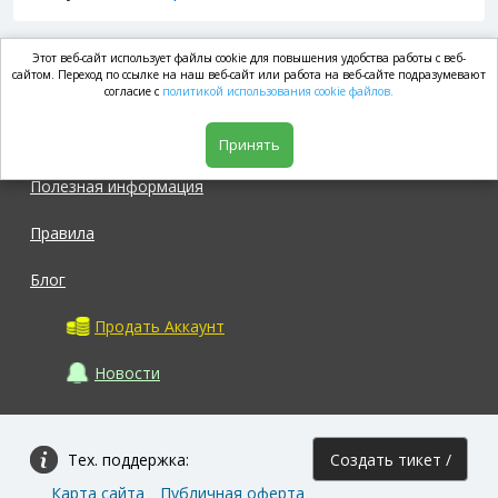
Этот веб-сайт использует файлы cookie для повышения удобства работы с веб-
market.com
сайтом. Переход по ссылке на наш веб-сайт или работа на веб-сайте подразумевают
согласие с
политикой использования cookie файлов.
Магазин
Принять
Полезная информация
Правила
Блог
Продать Аккаунт
Новости
Тех. поддержка:
Создать тикет /
Карта сайта
Публичная оферта