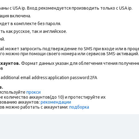
аны с USA ip. Вход рекомендуется производить только с USA ip.
ация включена.
дет в комплекте без пароля.
 как русское, так и английское.
ий.
ail может запросить подтверждение по SMS при входе или в проц
го можно при помощи своего номера или сервисов SMS-активаций.
каунтов.
Формат данных указан для облегчения чтения полученны
ов
 additional email address:application password:2FA
е.
 используйте
прокси
е количество аккаунтов(до 10) и протестируйте их
зованию аккаунтов:
рекомендации
ов можно работать с аккаунтами:
подборка