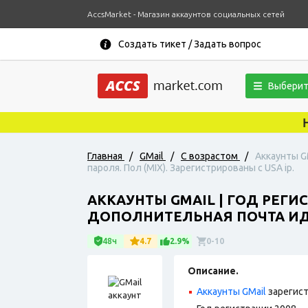
AccsMarket - Магазин аккаунтов социальных сетей
Создать тикет / Задать вопрос
Выберит
Новос
Главная
/
GMail
/
С возрастом
/
Аккаунты G
пароля. Пол (MIX). Зарегистрированы с USA ip.
АККАУНТЫ GMAIL | ГОД РЕГ
ДОПОЛНИТЕЛЬНАЯ ПОЧТА ИДЕТ
48ч
4.7
2.9%
0-10
Описание.
Аккаунты GMail
зарегист