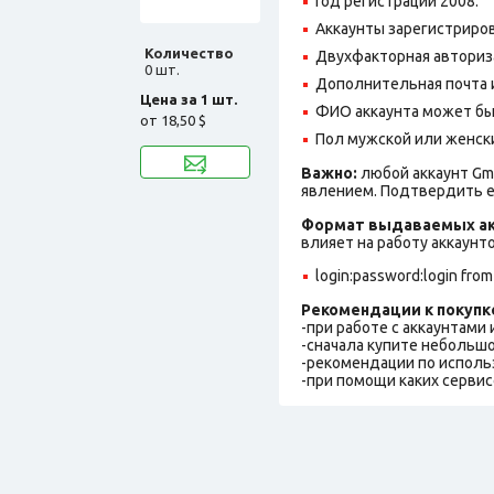
Год регистрации 2008.
Аккаунты зарегистриров
Количество
Двухфакторная авториз
0 шт.
Дополнительная почта и
Цена за 1 шт.
ФИО аккаунта может быть
от
18,50 $
Пол мужской или женск
Важно:
любой аккаунт Gm
явлением. Подтвердить е
Формат выдаваемых ак
влияет на работу аккаунт
login:password:login from
Рекомендации к покупк
-при работе с аккаунтами
-сначала купите небольшо
-рекомендации по исполь
-при помощи каких сервис