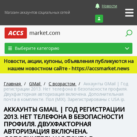
Новости
Магазин аккаунтов социальных сетей
Войти
Выберите категорию
Новости, акции, купоны, объявления публикуются на
нашем новостном сайте - https://accsmarket.news
Главная
/
GMail
/
С возрастом
/
Аккаунты GMail | Год
регистрации 2013. Нет телефона в безопасности профиля.
Двухфакторная авторизация включена. Дополнительная
почта в комплекте. Пол (MIX). Зарегистрированы с USA ip.
АККАУНТЫ GMAIL | ГОД РЕГИСТРАЦИИ
2013. НЕТ ТЕЛЕФОНА В БЕЗОПАСНОСТИ
ПРОФИЛЯ. ДВУХФАКТОРНАЯ
АВТОРИЗАЦИЯ ВКЛЮЧЕНА.