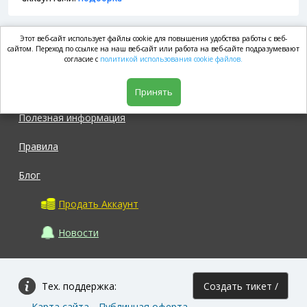
Этот веб-сайт использует файлы cookie для повышения удобства работы с веб-
market.com
сайтом. Переход по ссылке на наш веб-сайт или работа на веб-сайте подразумевают
согласие с
политикой использования cookie файлов.
Магазин
Принять
Полезная информация
Правила
Блог
Продать Аккаунт
Новости
Тех. поддержка:
Создать тикет /
Карта сайта
Публичная оферта