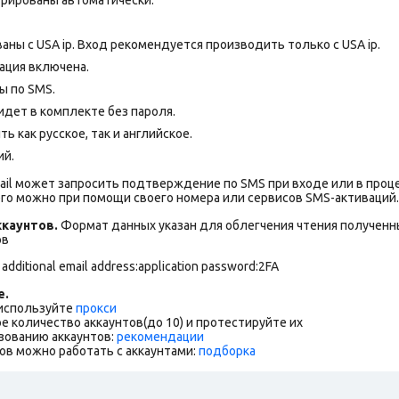
аны с USA ip. Вход рекомендуется производить только с USA ip.
ация включена.
ы по SMS.
дет в комплекте без пароля.
 как русское, так и английское.
ий.
ail может запросить подтверждение по SMS при входе или в проц
го можно при помощи своего номера или сервисов SMS-активаций.
каунтов.
Формат данных указан для облегчения чтения полученны
ов
 additional email address:application password:2FA
е.
 используйте
прокси
е количество аккаунтов(до 10) и протестируйте их
зованию аккаунтов:
рекомендации
ов можно работать с аккаунтами:
подборка