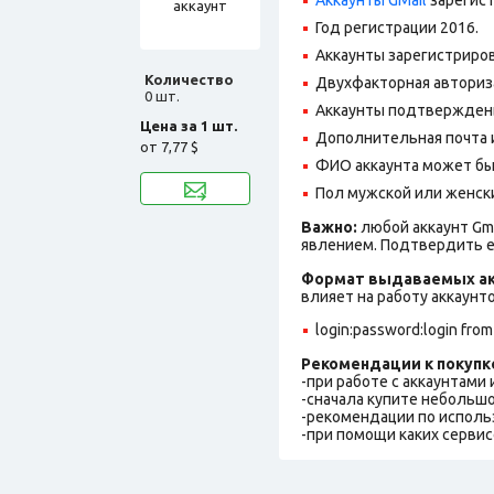
Год регистрации 2016.
Аккаунты зарегистриров
Количество
Двухфакторная авториз
0 шт.
Аккаунты подтвержден
Цена за 1 шт.
Дополнительная почта и
от
7,77 $
ФИО аккаунта может быть
Пол мужской или женск
Важно:
любой аккаунт Gm
явлением. Подтвердить е
Формат выдаваемых ак
влияет на работу аккаунт
login:password:login from
Рекомендации к покупк
-при работе с аккаунтами
-сначала купите небольшо
-рекомендации по исполь
-при помощи каких сервис