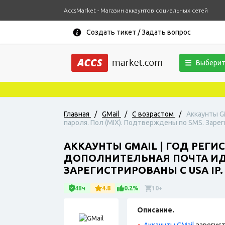
AccsMarket - Магазин аккаунтов социальных сетей
Создать тикет / Задать вопрос
Выберит
Главная
/
GMail
/
С возрастом
/
Аккаунты G
пароля. Пол (MIX). Подтверждены по SMS. Зарег
АККАУНТЫ GMAIL | ГОД РЕГ
ДОПОЛНИТЕЛЬНАЯ ПОЧТА ИДЕ
ЗАРЕГИСТРИРОВАНЫ С USA IP.
48ч
4.8
0.2%
10+
Описание.
Аккаунты GMail
зарегист