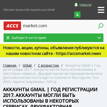
Новости
Магазин аккаунтов социальных сетей
Войти
Выберите категорию
Новости, акции, купоны, объявления публикуются на
нашем новостном сайте - https://accsmarket.news
Главная
/
GMail
/
С возрастом
/
Аккаунты GMail | Год
регистрации 2017. Аккаунты могли быть использованы в
некоторых сервисах. Двухфакторная авторизация включена.
Дополнительная почта идет в комплекте без пароля. Пол
(MIX). Зарегистрированы с MIX ip.
АККАУНТЫ GMAIL | ГОД РЕГИСТРАЦИИ
2017. АККАУНТЫ МОГЛИ БЫТЬ
ИСПОЛЬЗОВАНЫ В НЕКОТОРЫХ
СЕРВИСАХ. ДВУХФАКТОРНАЯ