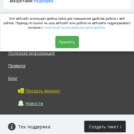
аккаунтами:
подборка
Этот веб-сайт использует файлы cookie для повышения удобства работы с веб-
market.com
сайтом. Переход по ссылке на наш веб-сайт или работа на веб-сайте подразумевают
согласие с
политикой использования cookie файлов.
Магазин
Принять
Полезная информация
Правила
Блог
Продать Аккаунт
Новости
Тех. поддержка:
Создать тикет /