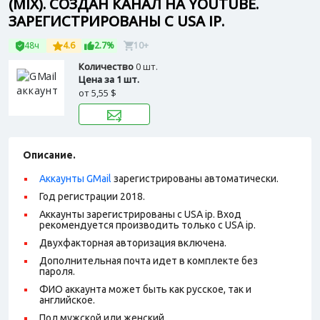
(MIX). СОЗДАН КАНАЛ НА YOUTUBE.
ЗАРЕГИСТРИРОВАНЫ С USA IP.
48ч
4.6
2.7%
10+
Количество
0 шт.
Цена за 1 шт.
от
5,55 $
Описание.
Аккаунты GMail
зарегистрированы автоматически.
Год регистрации 2018.
Аккаунты зарегистрированы с USA ip. Вход
рекомендуется производить только с USA ip.
Двухфакторная авторизация включена.
Дополнительная почта идет в комплекте без
пароля.
ФИО аккаунта может быть как русское, так и
английское.
Пол мужской или женский.