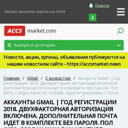
Новости
Магазин аккаунтов социальных сетей
Войти
Выберите категорию
Новости, акции, купоны, объявления публикуются на
нашем новостном сайте - https://accsmarket.news
Главная
/
GMail
/
С возрастом
/
Аккаунты GMail | Год
регистрации 2018. Двухфакторная авторизация включена.
Дополнительная почта идет в комплекте без пароля. Пол
(MIX). Создан канал на Youtube. Зарегистрированы с USA ip.
АККАУНТЫ GMAIL | ГОД РЕГИСТРАЦИИ
2018. ДВУХФАКТОРНАЯ АВТОРИЗАЦИЯ
ВКЛЮЧЕНА. ДОПОЛНИТЕЛЬНАЯ ПОЧТА
ИДЕТ В КОМПЛЕКТЕ БЕЗ ПАРОЛЯ. ПОЛ