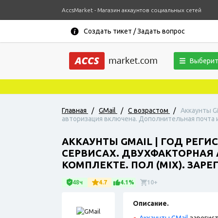
AccsMarket - Магазин аккаунтов социальных сетей
Создать тикет / Задать вопрос
Выберит
Главная
/
GMail
/
С возрастом
/
Аккаунты G
авторизация включена. Дополнительная почта ид
АККАУНТЫ GMAIL | ГОД РЕГ
СЕРВИСАХ. ДВУХФАКТОРНАЯ
КОМПЛЕКТЕ. ПОЛ (MIX). ЗАРЕ
48ч
4.7
4.1%
10+
Описание.
Аккаунты GMail
зарегист