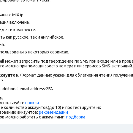
аны с MIX ip.
ация включена.
идет в комплекте.
 как русское, так и английское.
ий.
пользованы в некоторых сервисах.
ail может запросить подтверждение по SMS при входе или в проц
го можно при помощи своего номера или сервисов SMS-активаций.
каунтов.
Формат данных указан для облегчения чтения полученны
ов
 additional email address:2FA
е.
 используйте
прокси
е количество аккаунтов(до 10) и протестируйте их
зованию аккаунтов:
рекомендации
ов можно работать с аккаунтами:
подборка