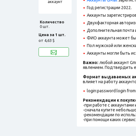
Год регистрации 2022.
Аккаунты зарегистриров
Количество
Двухфакторная авториз
0 шт.
Дополнительная почта 
Цена за 1 шт.
ФИО аккаунта может быть
от
4,63 $
Пол мужской или женск
Аккаунты могли быть ис
Важно:
любой аккаунт Gm
явлением. Подтвердить е
Формат выдаваемых ак
влияет на работу аккаунт
login:password:login from
Рекомендации к покупк
-при работе с аккаунтами
-сначала купите небольшо
-рекомендации по исполь
-при помощи каких сервис