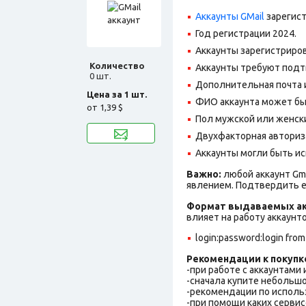
Аккаунты GMail
зарегист
Год регистрации 2024.
Аккаунты зарегистриров
Количество
Аккаунты требуют подт
0 шт.
Дополнительная почта и
Цена за 1 шт.
ФИО аккаунта может быть
от
1,39 $
Пол мужской или женск
Двухфакторная авториз
Аккаунты могли быть ис
Важно:
любой аккаунт Gm
явлением. Подтвердить е
Формат выдаваемых ак
влияет на работу аккаунт
login:password:login from
Рекомендации к покупк
-при работе с аккаунтами
-сначала купите небольшо
-рекомендации по исполь
-при помощи каких сервис