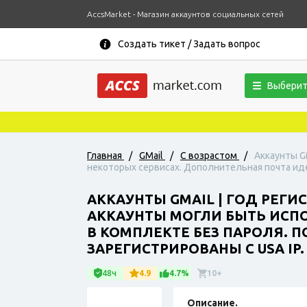
AccsMarket - Магазин аккаунтов социальных сетей
Создать тикет / Задать вопрос
Выберит
Главная
/
GMail
/
С возрастом
/
Аккаунты G
некоторых сервисах. Дополнительная почта идет
АККАУНТЫ GMAIL | ГОД РЕГИ
АККАУНТЫ МОГЛИ БЫТЬ ИСП
В КОМПЛЕКТЕ БЕЗ ПАРОЛЯ. 
ЗАРЕГИСТРИРОВАНЫ С USA IP.
48ч
4.9
4.7%
10+
Описание.