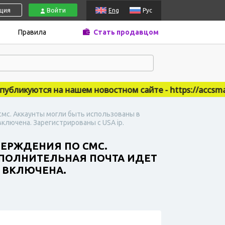
ация
Войти
Eng
Рус
Правила
Стать продавцом
икуются на нашем новостном сайте - https://accsmarke
смс. Аккаунты могли быть использованы в
ключена. Зарегистрированы с USA ip.
ВЕРЖДЕНИЯ ПО СМС.
ОПОЛНИТЕЛЬНАЯ ПОЧТА ИДЕТ
Я ВКЛЮЧЕНА.