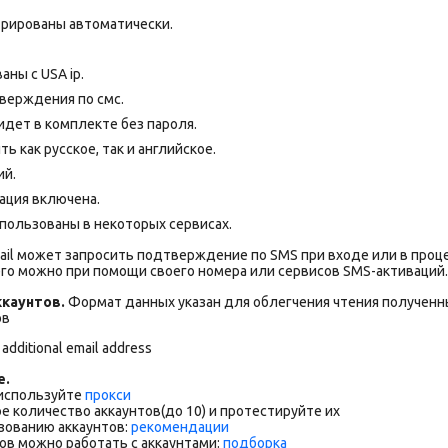
рированы автоматически.
аны с USA ip.
верждения по смс.
дет в комплекте без пароля.
 как русское, так и английское.
ий.
ация включена.
пользованы в некоторых сервисах.
ail может запросить подтверждение по SMS при входе или в проц
го можно при помощи своего номера или сервисов SMS-активаций.
каунтов.
Формат данных указан для облегчения чтения полученны
ов
 additional email address
е.
 используйте
прокси
е количество аккаунтов(до 10) и протестируйте их
зованию аккаунтов:
рекомендации
ов можно работать с аккаунтами:
подборка