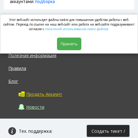
аккаунтами:
подборка
Этот веб-сайт использует файлы cookie для повышения удобства работы с веб-
market.com
сайтом. Переход по ссылке на наш веб-сайт или работа на веб-сайте подразумевают
согласие с
политикой использования cookie файлов.
Магазин
Принять
Полезная информация
Правила
Блог
Продать Аккаунт
Новости
Тех. поддержка:
Создать тикет /