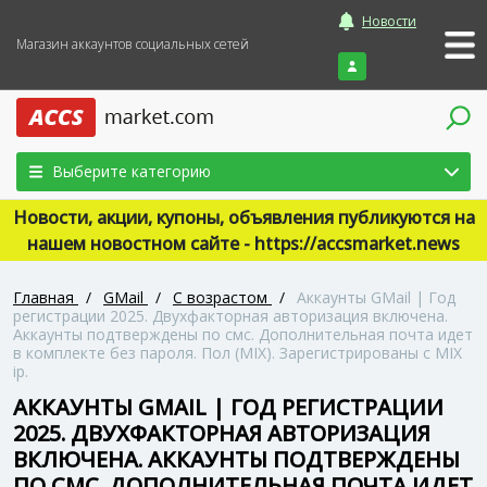
Новости
Магазин аккаунтов социальных сетей
Войти
Выберите категорию
Новости, акции, купоны, объявления публикуются на
нашем новостном сайте - https://accsmarket.news
Главная
/
GMail
/
С возрастом
/
Аккаунты GMail | Год
регистрации 2025. Двухфакторная авторизация включена.
Аккаунты подтверждены по смс. Дополнительная почта идет
в комплекте без пароля. Пол (MIX). Зарегистрированы с MIX
ip.
АККАУНТЫ GMAIL | ГОД РЕГИСТРАЦИИ
2025. ДВУХФАКТОРНАЯ АВТОРИЗАЦИЯ
ВКЛЮЧЕНА. АККАУНТЫ ПОДТВЕРЖДЕНЫ
ПО СМС. ДОПОЛНИТЕЛЬНАЯ ПОЧТА ИДЕТ