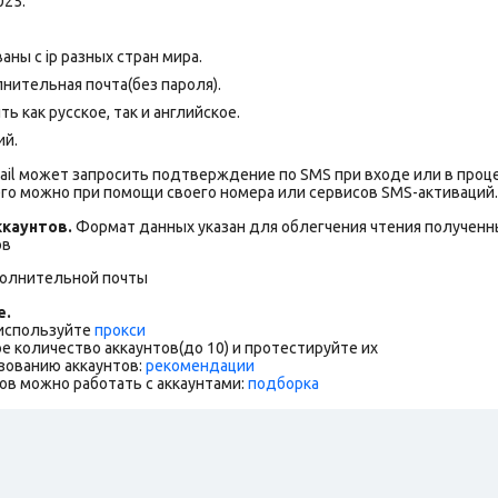
025.
ны с ip разных стран мира.
нительная почта(без пароля).
 как русское, так и английское.
ий.
ail может запросить подтверждение по SMS при входе или в проц
го можно при помощи своего номера или сервисов SMS-активаций.
каунтов.
Формат данных указан для облегчения чтения полученны
ов
полнительной почты
е.
 используйте
прокси
е количество аккаунтов(до 10) и протестируйте их
зованию аккаунтов:
рекомендации
ов можно работать с аккаунтами:
подборка