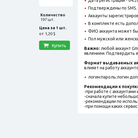
Дата регистрации - 04.2
Подтверждены по SMS.
Количество
Аккаунты зарегистрирова
197 шт.
В комплекте есть допол
Цена за 1 шт.
ФИО аккаунта может быть
от
1,20 $
Пол мужской или женск
Купить
Важно:
любой аккаунт Gm
явлением. Подтвердить е
Формат выдаваемых ак
влияет на работу аккаунт
логин:пароль:логин до
Рекомендации к покупк
-при работе с аккаунтами
-сначала купите небольшо
-рекомендации по исполь
-при помощи каких сервис