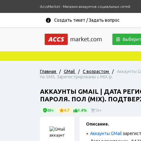
AccsMarket - Магазин аккаунтов социальных сетей
Создать тикет / Задать вопрос
Выберит
Главная
/
GMail
/
С возрастом
/
Аккаунты G
по SMS. Зарегистрированы с MIX ip.
АККАУНТЫ GMAIL | ДАТА РЕГ
ПАРОЛЯ. ПОЛ (MIX). ПОДТВЕР
48ч
4.7
1.4%
1k+
Описание.
Аккаунты GMail
зарегист