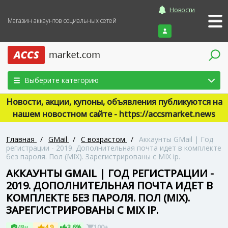
Новости
Магазин аккаунтов социальных сетей
Войти
Выберите категорию
Новости, акции, купоны, объявления публикуются на
нашем новостном сайте - https://accsmarket.news
Главная
/
GMail
/
С возрастом
/
Аккаунты GMail | Год
регистрации - 2019. Дополнительная почта идет в комплекте
без пароля. Пол (MIX). Зарегистрированы с MIX ip.
АККАУНТЫ GMAIL | ГОД РЕГИСТРАЦИИ -
2019. ДОПОЛНИТЕЛЬНАЯ ПОЧТА ИДЕТ В
КОМПЛЕКТЕ БЕЗ ПАРОЛЯ. ПОЛ (MIX).
ЗАРЕГИСТРИРОВАНЫ С MIX IP.
48ч
4.9
3.6%
100+