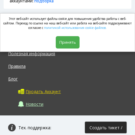
аккаунтами:
подборка
Этот веб-сайт использует файлы cookie для повышения удобства работы с веб-
market.com
сайтом. Переход по ссылке на наш веб-сайт или работа на веб-сайте подразумевают
согласие с
политикой использования cookie файлов.
Магазин
Принять
Полезная информация
Правила
Блог
Продать Аккаунт
Новости
Тех. поддержка:
Создать тикет /