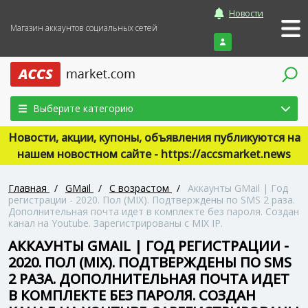
Новости
Магазин аккаунтов социальных сетей
Войти
Выберите категорию
Новости, акции, купоны, объявления публикуются на
нашем новостном сайте - https://accsmarket.news
Главная
/
GMail
/
С возрастом
/
Аккаунты GMail | Год
регистрации - 2020. Пол (MIX). Подтверждены по SMS 2 раза.
Дополнительная почта идет в комплекте без пароля. Создан
канал на Youtube. Зарегистрированы с MIX IP.
АККАУНТЫ GMAIL | ГОД РЕГИСТРАЦИИ -
2020. ПОЛ (MIX). ПОДТВЕРЖДЕНЫ ПО SMS
2 РАЗА. ДОПОЛНИТЕЛЬНАЯ ПОЧТА ИДЕТ
В КОМПЛЕКТЕ БЕЗ ПАРОЛЯ. СОЗДАН