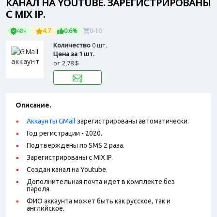
КАНАЛ НА YOUTUBE. ЗАРЕГИСТРИРОВАНЫ
С MIX IP.
48ч
4.7
0.6%
0-10
Количество
0 шт.
Цена за 1 шт.
от
2,78 $
Описание.
Аккаунты GMail
зарегистрированы автоматически.
Год регистрации - 2020.
Подтверждены по SMS 2 раза.
Зарегистрированы с MIX IP.
Создан канал на Youtube.
Дополнительная почта идет в комплекте без
пароля.
ФИО аккаунта может быть как русское, так и
английское.