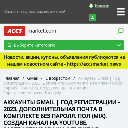
Новости
Магазин аккаунтов социальных сетей
Войти
Выберите категорию
Новости, акции, купоны, объявления публикуются на
нашем новостном сайте - https://accsmarket.news
Главная
/
GMail
/
С возрастом
/
Аккаунты GMail | Год
регистрации - 2023. Дополнительная почта в комплекте без
пароля. Пол (MIX). Создан канал на Youtube.
Зарегистрированы с Turkey ip.
АККАУНТЫ GMAIL | ГОД РЕГИСТРАЦИИ -
2023. ДОПОЛНИТЕЛЬНАЯ ПОЧТА В
КОМПЛЕКТЕ БЕЗ ПАРОЛЯ. ПОЛ (MIX).
СОЗДАН КАНАЛ НА YOUTUBE.