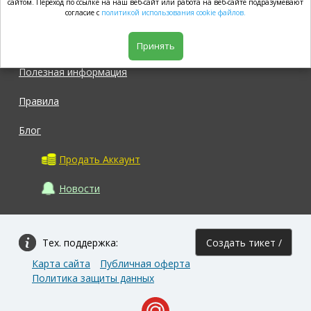
market.com
сайтом. Переход по ссылке на наш веб-сайт или работа на веб-сайте подразумевают
согласие с
политикой использования cookie файлов.
Магазин
Принять
Полезная информация
Правила
Блог
Продать Аккаунт
Новости
Тех. поддержка:
Создать тикет /
Карта сайта
Публичная оферта
Задать вопрос
Политика защиты данных