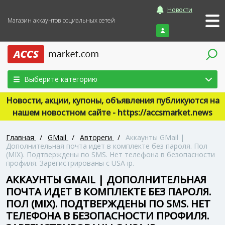
Новости
Магазин аккаунтов социальных сетей
Войти
Выберите категорию
Новости, акции, купоны, объявления публикуются на
нашем новостном сайте - https://accsmarket.news
Главная
/
GMail
/
Автореги
/
Аккаунты GMail |
Дополнительная почта идет в комплекте без пароля. Пол
(MIX). Подтверждены по SMS. Нет телефона в безопасности
профиля. Зарегистрированы с USA ip.
АККАУНТЫ GMAIL | ДОПОЛНИТЕЛЬНАЯ
ПОЧТА ИДЕТ В КОМПЛЕКТЕ БЕЗ ПАРОЛЯ.
ПОЛ (MIX). ПОДТВЕРЖДЕНЫ ПО SMS. НЕТ
ТЕЛЕФОНА В БЕЗОПАСНОСТИ ПРОФИЛЯ.