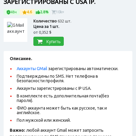
ЗАРЕГИСТРИРОВАНЫ С USA IP.
48ч
4.6
2.8%
10k+
Количество
632 шт.
Цена за 1 шт.
от
0,352 $
Купить
Описание.
Аккаунты GMail
зарегистрированы автоматически.
Подтверждены по SMS. Нет телефона в
безопасности профиля.
Аккаунты зарегистрированы с IP USA.
В комплекте есть дополнительная почта(без
пароля).
ФИО аккаунта может быть как русское, так и
английское.
Пол мужской или женский.
Важно:
любой аккаунт Gmail может запросить