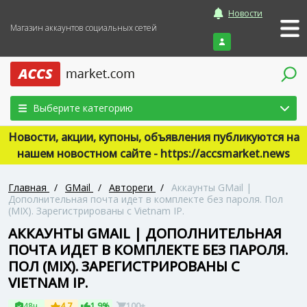
Новости
Магазин аккаунтов социальных сетей
Войти
Выберите категорию
Новости, акции, купоны, объявления публикуются на
нашем новостном сайте - https://accsmarket.news
Главная
/
GMail
/
Автореги
/
Аккаунты GMail |
Дополнительная почта идет в комплекте без пароля. Пол
(MIX). Зарегистрированы с Vietnam IP.
АККАУНТЫ GMAIL | ДОПОЛНИТЕЛЬНАЯ
ПОЧТА ИДЕТ В КОМПЛЕКТЕ БЕЗ ПАРОЛЯ.
ПОЛ (MIX). ЗАРЕГИСТРИРОВАНЫ С
VIETNAM IP.
48ч
4.7
1.9%
100+