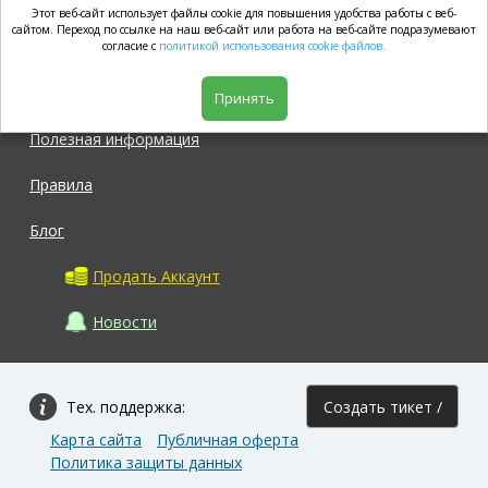
Этот веб-сайт использует файлы cookie для повышения удобства работы с веб-
market.com
сайтом. Переход по ссылке на наш веб-сайт или работа на веб-сайте подразумевают
согласие с
политикой использования cookie файлов.
Магазин
Принять
Полезная информация
Правила
Блог
Продать Аккаунт
Новости
Тех. поддержка:
Создать тикет /
Карта сайта
Публичная оферта
Задать вопрос
Политика защиты данных