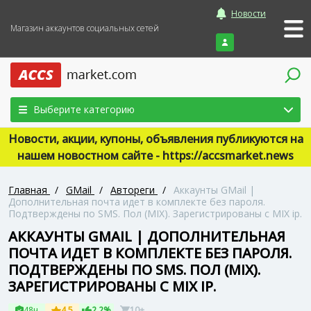
Новости
Магазин аккаунтов социальных сетей
Войти
Выберите категорию
Новости, акции, купоны, объявления публикуются на
нашем новостном сайте - https://accsmarket.news
Главная
/
GMail
/
Автореги
/
Аккаунты GMail |
Дополнительная почта идет в комплекте без пароля.
Подтверждены по SMS. Пол (MIX). Зарегистрированы с MIX ip.
АККАУНТЫ GMAIL | ДОПОЛНИТЕЛЬНАЯ
ПОЧТА ИДЕТ В КОМПЛЕКТЕ БЕЗ ПАРОЛЯ.
ПОДТВЕРЖДЕНЫ ПО SMS. ПОЛ (MIX).
ЗАРЕГИСТРИРОВАНЫ С MIX IP.
48ч
4.5
2.2%
10+