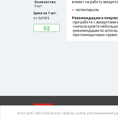
влияет на работу аккаунт
Количество
0 шт.
логин:пароль
Цена за 1 шт.
Рекомендации к покупк
от
0,018 $
-при работе с аккаунтами
-сначала купите небольшо
-рекомендации по исполь
-при помощи каких сервис
market.com
Ма
Этот веб-сайт использует файлы cookie для повышения уд