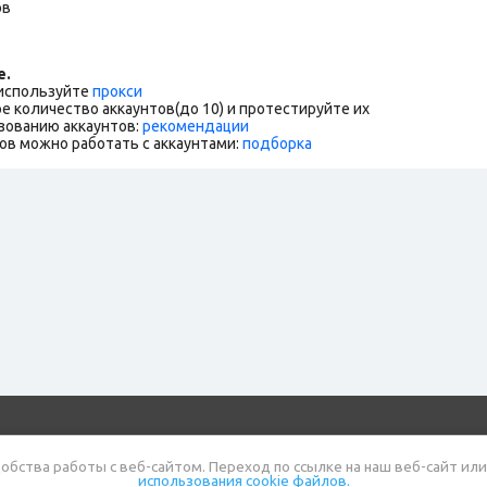
ов
е.
 используйте
прокси
е количество аккаунтов(до 10) и протестируйте их
зованию аккаунтов:
рекомендации
ов можно работать с аккаунтами:
подборка
газин
Полезная информация
Правила
Блог
обства работы с веб-сайтом. Переход по ссылке на наш веб-сайт или
использования cookie файлов.