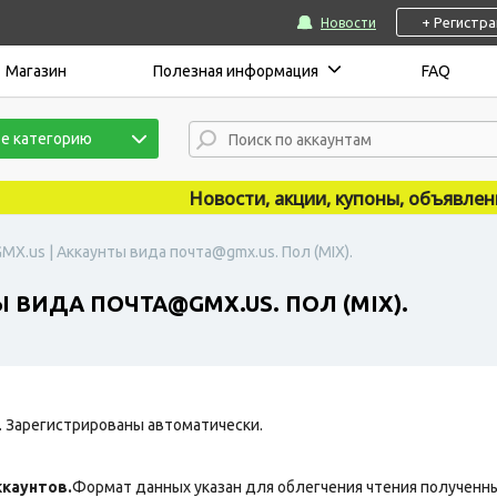
+ Регистр
Новости
Магазин
Полезная информация
FAQ
е категорию
Новости, акции, купоны, объявления 
MX.us | Аккаунты вида почта@gmx.us. Пол (MIX).
 ВИДА ПОЧТА@GMX.US. ПОЛ (MIX).
. Зарегистрированы автоматически.
каунтов.
Формат данных указан для облегчения чтения полученны