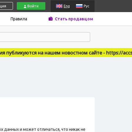
ация
Войти
Eng
Рус
Правила
Стать продавцом
публикуются на нашем новостном сайте - https://accsma
х данных и может отличаться, что никак не