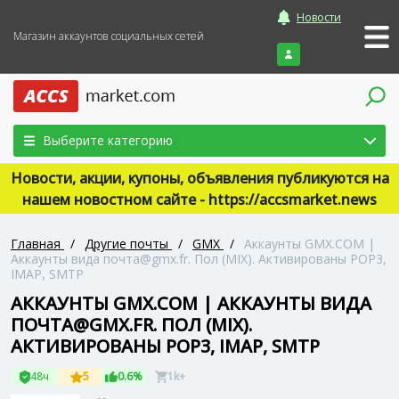
Новости
Магазин аккаунтов социальных сетей
Войти
Выберите категорию
Новости, акции, купоны, объявления публикуются на
нашем новостном сайте - https://accsmarket.news
Главная
/
Другие почты
/
GMX
/
Аккаунты GMX.COM |
Аккаунты вида почта@gmx.fr. Пол (MIX). Активированы POP3,
IMAP, SMTP
АККАУНТЫ GMX.COM | АККАУНТЫ ВИДА
ПОЧТА@GMX.FR. ПОЛ (MIX).
АКТИВИРОВАНЫ POP3, IMAP, SMTP
48ч
5
0.6%
1k+