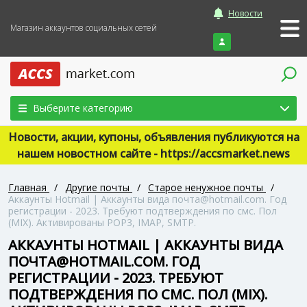
Новости
Магазин аккаунтов социальных сетей
Войти
Выберите категорию
Новости, акции, купоны, объявления публикуются на
нашем новостном сайте - https://accsmarket.news
Главная
/
Другие почты
/
Старое ненужное почты
/
Аккаунты Hotmail | Аккаунты вида почта@hotmail.com. Год
регистрации - 2023. Требуют подтверждения по смс. Пол
(MIX). Активированы POP3, IMAP, SMTP.
АККАУНТЫ HOTMAIL | АККАУНТЫ ВИДА
ПОЧТА@HOTMAIL.COM. ГОД
РЕГИСТРАЦИИ - 2023. ТРЕБУЮТ
ПОДТВЕРЖДЕНИЯ ПО СМС. ПОЛ (MIX).