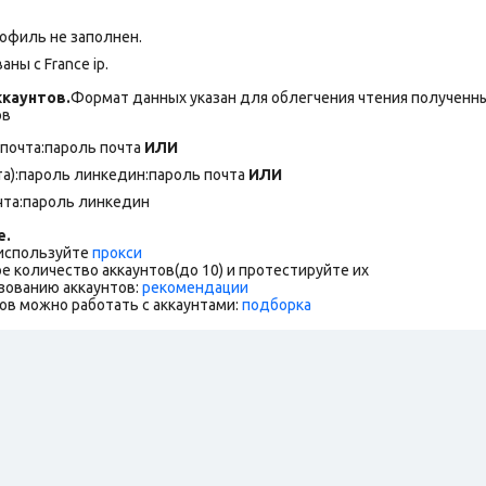
рофиль не заполнен.
ны с France ip.
каунтов.
Формат данных указан для облегчения чтения полученны
ов
:почта:пароль почта
ИЛИ
та):пароль линкедин:пароль почта
ИЛИ
очта:пароль линкедин
е.
 используйте
прокси
е количество аккаунтов(до 10) и протестируйте их
зованию аккаунтов:
рекомендации
ов можно работать с аккаунтами:
подборка