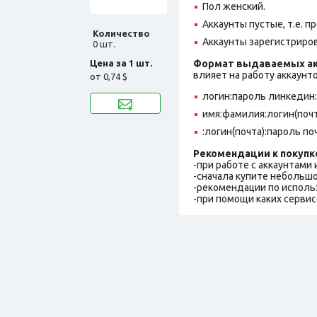
Пол женский.
Аккаунты пустые, т.е. п
Количество
Аккаунты зарегистрирова
0 шт.
Цена за 1 шт.
Формат выдаваемых ак
влияет на работу аккаунт
от
0,74 $
логин:пароль линкедин
имя:фамилия:логин(поч
:логин(почта):пароль п
Рекомендации к покупк
-при работе с аккаунтами
-сначала купите небольшо
-рекомендации по исполь
-при помощи каких сервис