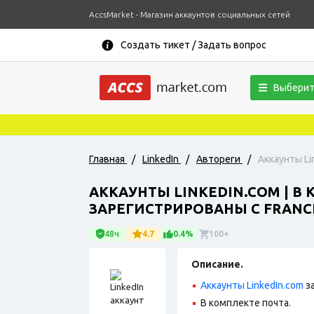
AccsMarket - Магазин аккаунтов социальных сетей
Создать тикет / Задать вопрос
Выберит
Главная
/
LinkedIn
/
Автореги
/
Аккаунты Li
АККАУНТЫ LINKEDIN.COM | В
ЗАРЕГИСТРИРОВАНЫ С FRANCE
48ч
4.7
0.4%
100+
Описание.
Аккаунты LinkedIn.com
з
В комплекте почта.