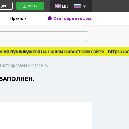
ация
Войти
Eng
Рус
Правила
Стать продавцом
 публикуются на нашем новостном сайте - https://accsm
гистрированы с France ip.
 ЗАПОЛНЕН.