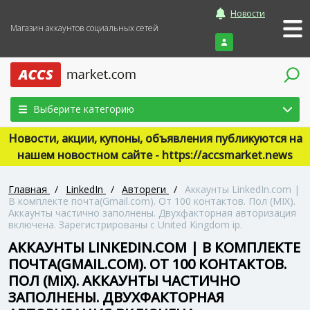
Новости
Магазин аккаунтов социальных сетей
Войти
Выберите категорию
Новости, акции, купоны, объявления публикуются на
нашем новостном сайте - https://accsmarket.news
Главная
/
LinkedIn
/
Автореги
/
Аккаунты LinkedIn.com |
В комплекте почта(Gmail.com). От 100 контактов. Пол (MIX).
Аккаунты частично заполнены. Двухфакторная авторизация
включена. Зарегистрированы с United Kingdom ip.
АККАУНТЫ LINKEDIN.COM | В КОМПЛЕКТЕ
ПОЧТА(GMAIL.COM). ОТ 100 КОНТАКТОВ.
ПОЛ (MIX). АККАУНТЫ ЧАСТИЧНО
ЗАПОЛНЕНЫ. ДВУХФАКТОРНАЯ