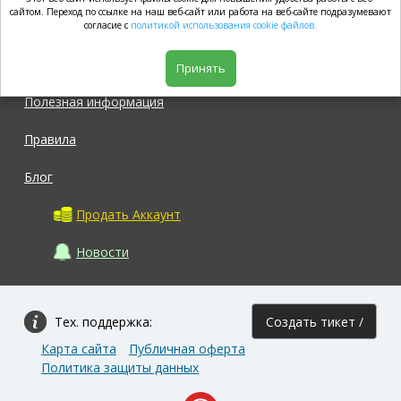
market.com
сайтом. Переход по ссылке на наш веб-сайт или работа на веб-сайте подразумевают
согласие с
политикой использования cookie файлов.
Магазин
Принять
Полезная информация
Правила
Блог
Продать Аккаунт
Новости
Тех. поддержка:
Создать тикет /
Карта сайта
Публичная оферта
Задать вопрос
Политика защиты данных