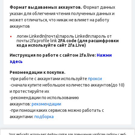
Формат выдаваемых аккаунтов.
Формат данных
указан для облегчения чтения полученных данных и
может отличаться, что никак не влияет на работу
аккаунтов
логин LinkedIn(почта):пароль LinkedIn:пароль от
почты:2fa:profile link
2FA code (для расшифровки
кода используйте сайт 2fa.Live)
Инструкция по работе с сайтом 2fa.live:
Нажми
здесь
Рекомендации к покупке.
-при работе с аккаунтами используйте
прокси
-сначала купите небольшое количество аккаунтов(до 10)
и протестируйте их
-рекомендации по использованию
аккаунтов:
рекомендации
-при помощи каких сервисов можно работать с
аккаунтами:
подборка
Этот веб-сайт использует файлы cookie для повышения удобства работы с веб-