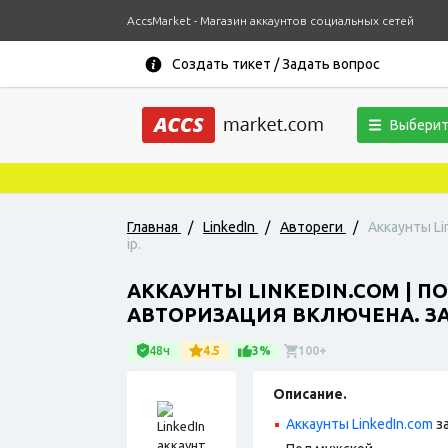
AccsMarket - Магазин аккаунтов социальных сетей
Создать тикет / Задать вопрос
Выберит
Главная
/
LinkedIn
/
Автореги
/
Аккаунты Li
ip.
АККАУНТЫ LINKEDIN.COM | П
АВТОРИЗАЦИЯ ВКЛЮЧЕНА. ЗАР
48ч
4.5
3%
100+
Описание.
Аккаунты LinkedIn.com
з