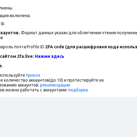
лнены.
ация включена.
ip.
каунтов.
Формат данных указан для облегчения чтения полученны
ов
ароль почта:Profile ID
2FA code (для расшифровки кода использу
сайтом 2fa.live:
Нажми здесь
е.
 используйте
прокси
е количество аккаунтов(до 10) и протестируйте их
зованию аккаунтов:
рекомендации
ов можно работать с аккаунтами:
подборка