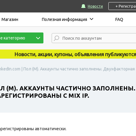
+ Регистр
Новости
Магазин
Полезная информация
FAQ
е категорию
Новости, акции, купоны, объявления публикуются на 
nkedIn.com | Пол (М). Аккаунты частично заполнены. Двухфакторна
ОЛ (М). АККАУНТЫ ЧАСТИЧНО ЗАПОЛНЕНЫ
ЕГИСТРИРОВАНЫ С MIX IP.
арегистрированы автоматически.