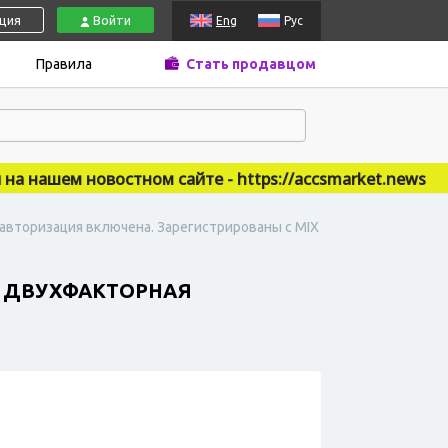
ация
Войти
Eng
Рус
Правила
Стать продавцом
нашем новостном сайте - https://accsmarket.news
я авторизация включена. Зарегистрированы с MIX
. ДВУХФАКТОРНАЯ