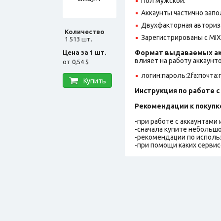
Пол мужской.
Аккаунты частично запо
Двухфакторная авториз
Количество
Зарегистрированы с MIX 
1 513 шт.
Цена за 1 шт.
Формат выдаваемых ак
влияет на работу аккаунт
от
0,54 $
логин:пароль:2fa:почта:п
Купить
Инструкция по работе с 
Рекомендации к покупк
-при работе с аккаунтами
-сначала купите небольшо
-рекомендации по исполь
-при помощи каких сервис