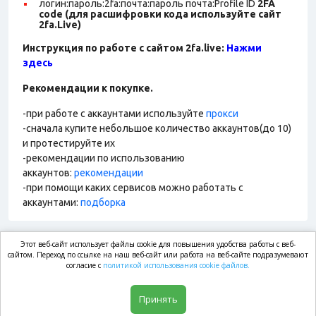
логин:пароль:2fa:почта:пароль почта:Profile ID
2FA
code (для расшифровки кода используйте сайт
2fa.Live)
Инструкция по работе с сайтом 2fa.live:
Нажми
здесь
Рекомендации к покупке.
-при работе с аккаунтами используйте
прокси
-сначала купите небольшое количество аккаунтов(до 10)
и протестируйте их
-рекомендации по использованию
аккаунтов:
рекомендации
-при помощи каких сервисов можно работать с
аккаунтами:
подборка
Этот веб-сайт использует файлы cookie для повышения удобства работы с веб-
market.com
сайтом. Переход по ссылке на наш веб-сайт или работа на веб-сайте подразумевают
согласие с
политикой использования cookie файлов.
Магазин
Принять