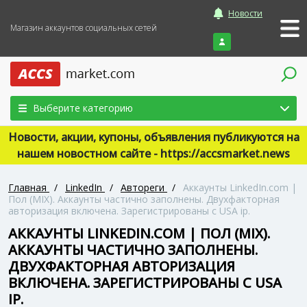
Новости
Магазин аккаунтов социальных сетей
Войти
Выберите категорию
Новости, акции, купоны, объявления публикуются на
нашем новостном сайте - https://accsmarket.news
Главная
/
LinkedIn
/
Автореги
/
Аккаунты LinkedIn.com |
Пол (MIX). Аккаунты частично заполнены. Двухфакторная
авторизация включена. Зарегистрированы с USA ip.
АККАУНТЫ LINKEDIN.COM | ПОЛ (MIX).
АККАУНТЫ ЧАСТИЧНО ЗАПОЛНЕНЫ.
ДВУХФАКТОРНАЯ АВТОРИЗАЦИЯ
ВКЛЮЧЕНА. ЗАРЕГИСТРИРОВАНЫ С USA
IP.