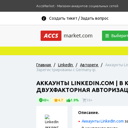
AccsMarket - Магазин аккаунтов социальных сетей
Создать тикет / Задать вопрос
Выберит
Главная
/
LinkedIn
/
Автореги
/
Аккаунты Li
Зарегистрированы с Germany ip.
АККАУНТЫ LINKEDIN.COM | В 
ДВУХФАКТОРНАЯ АВТОРИЗАЦИ
48ч
4.7
1.9%
10+
Описание.
Аккаунты LinkedIn.com
з