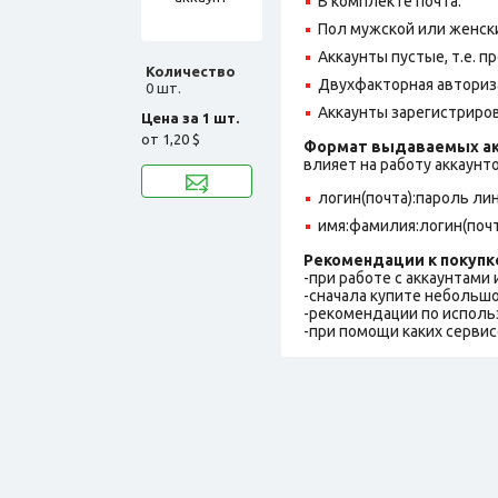
В комплекте почта.
Пол мужской или женск
Аккаунты пустые, т.е. п
Количество
Двухфакторная авториз
0 шт.
Аккаунты зарегистриров
Цена за 1 шт.
от
1,20 $
Формат выдаваемых ак
влияет на работу аккаунт
логин(почта):пароль ли
имя:фамилия:логин(почт
Рекомендации к покупк
-при работе с аккаунтами
-сначала купите небольшо
-рекомендации по исполь
-при помощи каких сервис