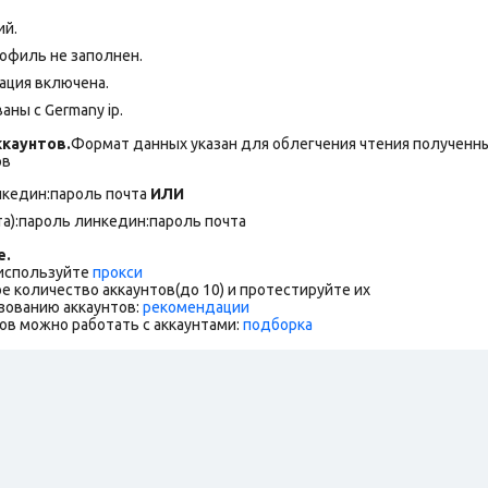
ий.
рофиль не заполнен.
ация включена.
аны с Germany ip.
каунтов.
Формат данных указан для облегчения чтения полученны
ов
нкедин:пароль почта
ИЛИ
а):пароль линкедин:пароль почта
е.
 используйте
прокси
е количество аккаунтов(до 10) и протестируйте их
зованию аккаунтов:
рекомендации
ов можно работать с аккаунтами:
подборка