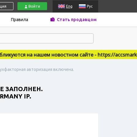
ация
Войти
Eng
Рус
Правила
Стать продавцом
куются на нашем новостном сайте - https://accsmarket
Двухфакторная авторизация включена.
НЕ ЗАПОЛНЕН.
MANY IP.