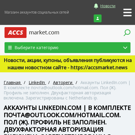
Новости
Магазин аккаунтов социальных сетей
Войти
Выберите категорию
Новости, акции, купоны, объявления публикуются на
нашем новостном сайте - https://accsmarket.news
Главная
/
LinkedIn
/
Автореги
/
Аккаунты LinkedIn.com |
В комплекте почта@outlook.com/hotmail.com. Пол (Ж).
Профиль не заполнен. Двухфакторная авторизация
включена. Зарегистрированы с Netherlands ip.
АККАУНТЫ LINKEDIN.COM | В КОМПЛЕКТЕ
ПОЧТА@OUTLOOK.COM/HOTMAIL.COM.
ПОЛ (Ж). ПРОФИЛЬ НЕ ЗАПОЛНЕН.
ДВУХФАКТОРНАЯ АВТОРИЗАЦИЯ