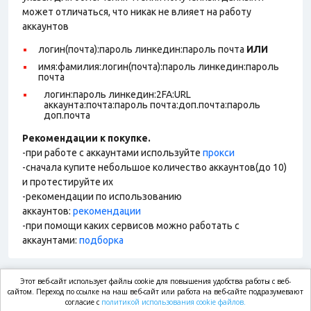
может отличаться, что никак не влияет на работу
аккаунтов
логин(почта):пароль линкедин:пароль почта
ИЛИ
имя:фамилия:логин(почта):пароль линкедин:пароль
почта
логин:пароль линкедин:2FA:URL
аккаунта:почта:пароль почта:доп.почта:пароль
доп.почта
Рекомендации к покупке.
-при работе с аккаунтами используйте
прокси
-сначала купите небольшое количество аккаунтов(до 10)
и протестируйте их
-рекомендации по использованию
аккаунтов:
рекомендации
-при помощи каких сервисов можно работать с
аккаунтами:
подборка
Этот веб-сайт использует файлы cookie для повышения удобства работы с веб-
market.com
сайтом. Переход по ссылке на наш веб-сайт или работа на веб-сайте подразумевают
согласие с
политикой использования cookie файлов.