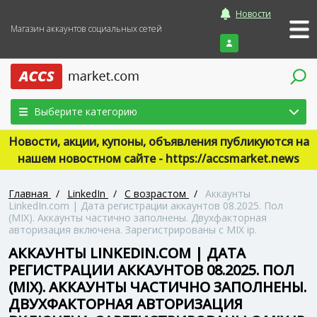
Новости
Магазин аккаунтов социальных сетей
Войти
Выберите категорию
Новости, акции, купоны, объявления публикуются на
нашем новостном сайте - https://accsmarket.news
Главная
/
LinkedIn
/
С возрастом
/
Аккаунты
LinkedIn.com | Дата регистрации аккаунтов 08.2025. Пол
(MIX). Аккаунты частично заполнены. Двухфакторная
авторизация включена. Зарегистрированы с MIX ip.
АККАУНТЫ LINKEDIN.COM | ДАТА
РЕГИСТРАЦИИ АККАУНТОВ 08.2025. ПОЛ
(MIX). АККАУНТЫ ЧАСТИЧНО ЗАПОЛНЕНЫ.
ДВУХФАКТОРНАЯ АВТОРИЗАЦИЯ