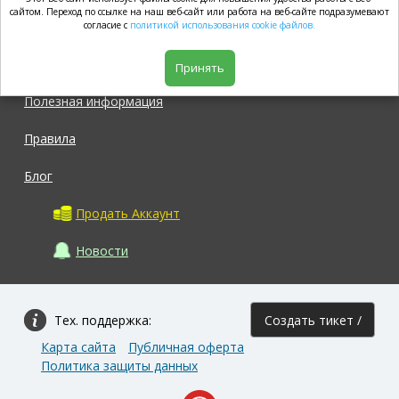
market.com
сайтом. Переход по ссылке на наш веб-сайт или работа на веб-сайте подразумевают
согласие с
политикой использования cookie файлов.
Магазин
Принять
Полезная информация
Правила
Блог
Продать Аккаунт
Новости
Тех. поддержка:
Создать тикет /
Карта сайта
Публичная оферта
Задать вопрос
Политика защиты данных