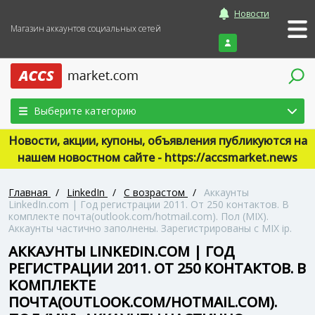
Новости
Магазин аккаунтов социальных сетей
Войти
Выберите категорию
Новости, акции, купоны, объявления публикуются на
нашем новостном сайте - https://accsmarket.news
Главная
/
LinkedIn
/
С возрастом
/
Аккаунты
LinkedIn.com | Год регистрации 2011. От 250 контактов. В
комплекте почта(outlook.com/hotmail.com). Пол (MIX).
Аккаунты частично заполнены. Зарегистрированы с MIX ip.
АККАУНТЫ LINKEDIN.COM | ГОД
РЕГИСТРАЦИИ 2011. ОТ 250 КОНТАКТОВ. В
КОМПЛЕКТЕ
ПОЧТА(OUTLOOK.COM/HOTMAIL.COM).