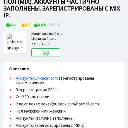
ПОЛ (MIX). АККАУНТЫ ЧАСТИЧНО
ЗАПОЛНЕНЫ. ЗАРЕГИСТРИРОВАНЫ С MIX
IP.
48ч
4.7
4.4%
0-10
Количество
0 шт.
Цена за 1 шт.
от
138,75 $
Описание.
Аккаунты LinkedIn.com
зарегистрированы
автоматически.
Год регистрации 2011.
От 250 контактов.
В комплекте почта(outlook.com/hotmail.com).
Пол мужской или женский.
Аккаунты частично заполнены.
Аккаунты зарегистрированы с MIX ip.