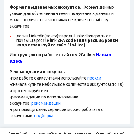
Формат выдаваемых аккаунтов.
Формат данных
указан для облегчения чтения полученных данных и
может отличаться, что никак не влияет на работу
аккаунтов
логин LinkedIn(почта):пароль LinkedIn:пароль от
почты:2fa:profile link
2FA code (для расшифровки
кода используйте сайт 2fa.Live)
Инструкция по работе с сайтом 2fa.live:
Нажми
здесь
Рекомендации к покупке.
-при работе с аккаунтами используйте
прокси
-сначала купите небольшое количество аккаунтов(до 10)
и протестируйте их
-рекомендации по использованию
аккаунтов:
рекомендации
-при помощи каких сервисов можно работать с
аккаунтами:
подборка
Этот веб-сайт использует файлы cookie для повышения удобства работы с веб-