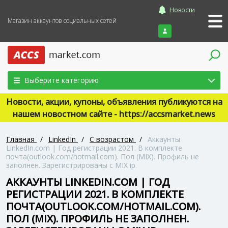
Новости
Магазин аккаунтов социальных сетей
Войти
Выберите категорию
Новости, акции, купоны, объявления публикуются на
нашем новостном сайте - https://accsmarket.news
Главная
/
LinkedIn
/
С возрастом
/
Аккаунты
LinkedIn.com | Год регистрации 2021. В комплекте
почта(outlook.com/hotmail.com). Пол (MIX). Профиль не
заполнен. Зарегистрированы с MIX ip.
АККАУНТЫ LINKEDIN.COM | ГОД
РЕГИСТРАЦИИ 2021. В КОМПЛЕКТЕ
ПОЧТА(OUTLOOK.COM/HOTMAIL.COM).
ПОЛ (MIX). ПРОФИЛЬ НЕ ЗАПОЛНЕН.