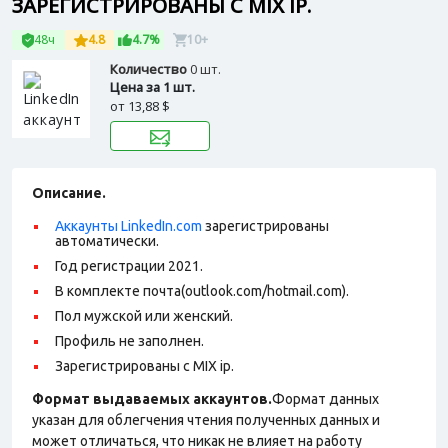
ЗАРЕГИСТРИРОВАНЫ С MIX IP.
48ч
4.8
4.7%
10+
Количество
0 шт.
Цена за 1 шт.
от
13,88 $
Описание.
Аккаунты LinkedIn.com
зарегистрированы
автоматически.
Год регистрации 2021.
В комплекте почта(outlook.com/hotmail.com).
Пол мужской или женский.
Профиль не заполнен.
Зарегистрированы с MIX ip.
Формат выдаваемых аккаунтов.
Формат данных
указан для облегчения чтения полученных данных и
может отличаться, что никак не влияет на работу