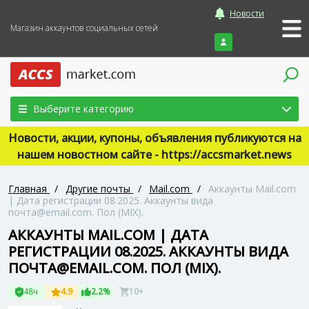
Новости
Магазин аккаунтов социальных сетей
Войти
Выберите категорию
Новости, акции, купоны, объявления публикуются на
нашем новостном сайте - https://accsmarket.news
Главная
/
Другие почты
/
Mail.com
/
Аккаунты Mail.com
| Дата регистрации 08.2025. Аккаунты вида
почта@email.com. Пол (MIX).
АККАУНТЫ MAIL.COM | ДАТА
РЕГИСТРАЦИИ 08.2025. АККАУНТЫ ВИДА
ПОЧТА@EMAIL.COM. ПОЛ (MIX).
48ч
4.9
2.2%
10+