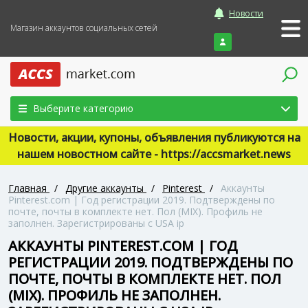
Новости
Магазин аккаунтов социальных сетей
Войти
Выберите категорию
Новости, акции, купоны, объявления публикуются на
нашем новостном сайте - https://accsmarket.news
Главная
/
Другие аккаунты
/
Pinterest
/
Аккаунты
Pinterest.com | Год регистрации 2019. Подтверждены по
почте, почты в комплекте нет. Пол (MIX). Профиль не
заполнен. Зарегистрированы с USA ip
АККАУНТЫ PINTEREST.COM | ГОД
РЕГИСТРАЦИИ 2019. ПОДТВЕРЖДЕНЫ ПО
ПОЧТЕ, ПОЧТЫ В КОМПЛЕКТЕ НЕТ. ПОЛ
(MIX). ПРОФИЛЬ НЕ ЗАПОЛНЕН.