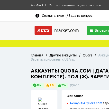
AccsMarket - Магазин аккаунтов социальных сетей
Создать тикет / Задать вопрос
Выберит
Главная
/
Другие аккаунты
/
Quora
/
Аккаун
Зарегистрированы с USA ip.
АККАУНТЫ QUORA.COM | ДАТА
КОМПЛЕКТЕ). ПОЛ (Ж). ЗАРЕГ
48ч
4.9
2%
0-10
Описание.
Аккаунты Quora.com
зар