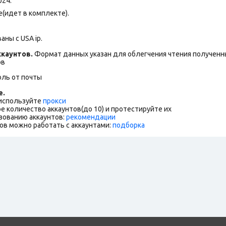
024.
(идет в комплекте).
ны с USA ip.
каунтов.
Формат данных указан для облегчения чтения полученны
ов
оль от почты
е.
 используйте
прокси
е количество аккаунтов(до 10) и протестируйте их
зованию аккаунтов:
рекомендации
ов можно работать с аккаунтами:
подборка