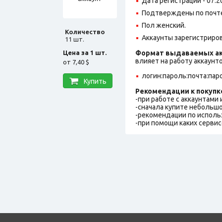
Дата регистрации - 07.2
Подтверждены по почте
Пол женский.
Количество
Аккаунты зарегистрирова
11 шт.
Цена за 1 шт.
Формат выдаваемых ак
влияет на работу аккаунт
от
7,40 $
логин:пароль:почта:пар
Купить
Рекомендации к покупк
-при работе с аккаунтами
-сначала купите небольшо
-рекомендации по исполь
-при помощи каких сервис