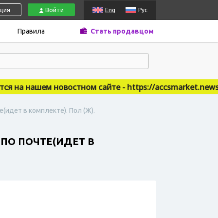
ация
Войти
Eng
Рус
Правила
Стать продавцом
на нашем новостном сайте - https://accsmarket.news
(идет в комплекте). Пол (Ж).
 ПО ПОЧТЕ(ИДЕТ В