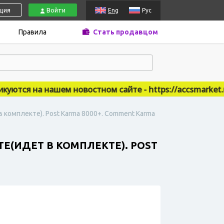
ация
Войти
Eng
Рус
Правила
Стать продавцом
тся на нашем новостном сайте - https://accsmarket.ne
в комплекте). Post Karma 8000+. Comment Karma
ТЕ(ИДЕТ В КОМПЛЕКТЕ). POST