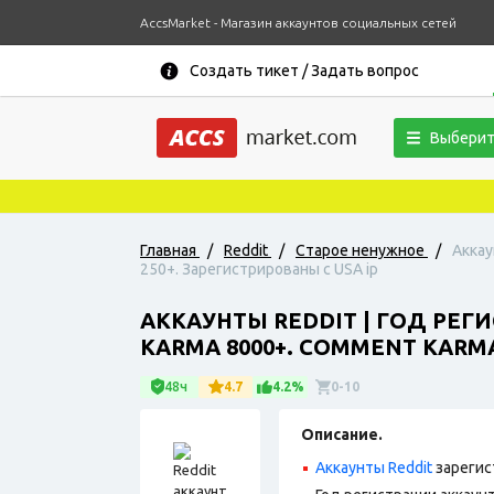
AccsMarket - Магазин аккаунтов социальных сетей
Создать тикет / Задать вопрос
Выберит
Главная
/
Reddit
/
Старое ненужное
/
Аккау
250+. Зарегистрированы с USA ip
АККАУНТЫ REDDIT | ГОД РЕГ
KARMA 8000+. COMMENT KARMA
48ч
4.7
4.2%
0-10
Описание.
Аккаунты Reddit
зарегис