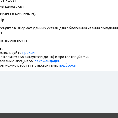
ов – 2021.
nt Karma 250+.
(идет в комплекте).
 ip
каунтов.
Формат данных указан для облегчения чтения полученны
ов
та:пароль почта
е.
 используйте
прокси
е количество аккаунтов(до 10) и протестируйте их
зованию аккаунтов:
рекомендации
ов можно работать с аккаунтами:
подборка