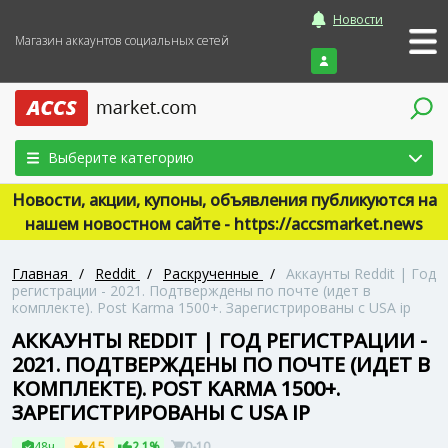
Новости
Магазин аккаунтов социальных сетей
Войти
Выберите категорию
Новости, акции, купоны, объявления публикуются на
нашем новостном сайте - https://accsmarket.news
Главная
/
Reddit
/
Раскрученные
/
Аккаунты Reddit | Год
регистрации - 2021. Подтверждены по почте (идет в
комплекте). Post Karma 1500+. Зарегистрированы с USA ip
АККАУНТЫ REDDIT | ГОД РЕГИСТРАЦИИ -
2021. ПОДТВЕРЖДЕНЫ ПО ПОЧТЕ (ИДЕТ В
КОМПЛЕКТЕ). POST KARMA 1500+.
ЗАРЕГИСТРИРОВАНЫ С USA IP
48ч
4.5
2.1%
0-10