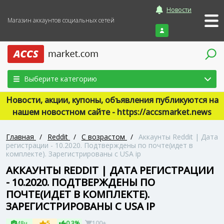
Новости
Магазин аккаунтов социальных сетей
Войти
Выберите категорию
Новости, акции, купоны, объявления публикуются на
нашем новостном сайте - https://accsmarket.news
Главная
/
Reddit
/
С возрастом
/
Аккаунты Reddit | Дата
регистрации - 10.2020. Подтверждены по почте(идет в
комплекте). Зарегистрированы с USA ip
АККАУНТЫ REDDIT | ДАТА РЕГИСТРАЦИИ
- 10.2020. ПОДТВЕРЖДЕНЫ ПО
ПОЧТЕ(ИДЕТ В КОМПЛЕКТЕ).
ЗАРЕГИСТРИРОВАНЫ С USA IP
48ч
5
0.3%
100+