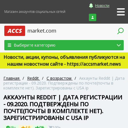
Новости
Магазин аккаунтов социальных сетей
Войти
Выберите категорию
Новости, акции, купоны, объявления публикуются на
нашем новостном сайте - https://accsmarket.news
Главная
/
Reddit
/
С возрастом
/
Аккаунты Reddit | Дата
регистрации - 09.2020. Подтверждены по почте(почты в
комплекте нет). Зарегистрированы с USA ip
АККАУНТЫ REDDIT | ДАТА РЕГИСТРАЦИИ
- 09.2020. ПОДТВЕРЖДЕНЫ ПО
ПОЧТЕ(ПОЧТЫ В КОМПЛЕКТЕ НЕТ).
ЗАРЕГИСТРИРОВАНЫ С USA IP
48ч
4.6
0%
100+