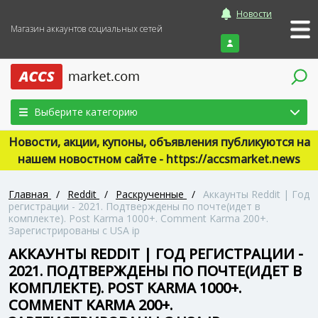
Новости
Магазин аккаунтов социальных сетей
Войти
Выберите категорию
Новости, акции, купоны, объявления публикуются на
нашем новостном сайте - https://accsmarket.news
Главная
/
Reddit
/
Раскрученные
/
Аккаунты Reddit | Год
регистрации - 2021. Подтверждены по почте(идет в
комплекте). Post Karma 1000+. Comment Karma 200+.
Зарегистрированы с USA ip
АККАУНТЫ REDDIT | ГОД РЕГИСТРАЦИИ -
2021. ПОДТВЕРЖДЕНЫ ПО ПОЧТЕ(ИДЕТ В
КОМПЛЕКТЕ). POST KARMA 1000+.
COMMENT KARMA 200+.