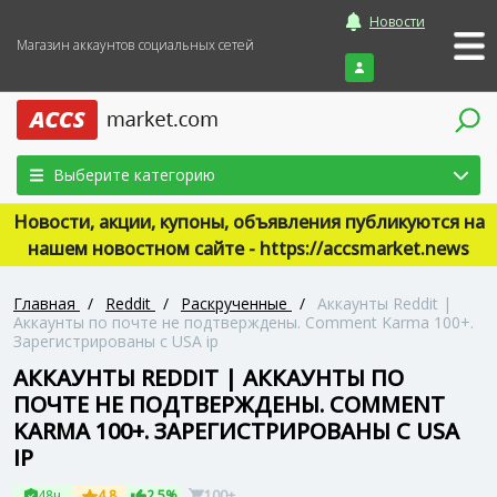
Новости
Магазин аккаунтов социальных сетей
Войти
Выберите категорию
Новости, акции, купоны, объявления публикуются на
нашем новостном сайте - https://accsmarket.news
Главная
/
Reddit
/
Раскрученные
/
Аккаунты Reddit |
Аккаунты по почте не подтверждены. Comment Karma 100+.
Зарегистрированы с USA ip
АККАУНТЫ REDDIT | АККАУНТЫ ПО
ПОЧТЕ НЕ ПОДТВЕРЖДЕНЫ. COMMENT
KARMA 100+. ЗАРЕГИСТРИРОВАНЫ С USA
IP
48ч
4.8
2.5%
100+