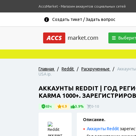
AccsMarket - Магазин аккаунтов социальных сетей
Создать тикет / Задать вопрос
Выберит
Главная
/
Reddit
/
Раскрученные
/
Аккаунты
USA ip.
АККАУНТЫ REDDIT | ГОД РЕГ
KARMA 1000+. ЗАРЕГИСТРИРОВА
48ч
4.9
3.9%
0-10
Описание.
Аккаунты Reddit
зарегис