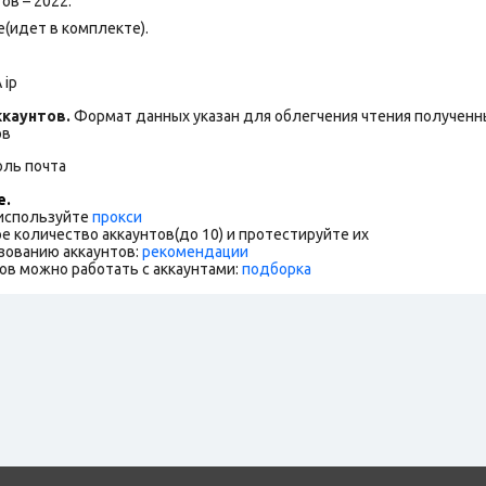
ов – 2022.
(идет в комплекте).
 ip
каунтов.
Формат данных указан для облегчения чтения полученны
ов
оль почта
е.
 используйте
прокси
е количество аккаунтов(до 10) и протестируйте их
зованию аккаунтов:
рекомендации
ов можно работать с аккаунтами:
подборка