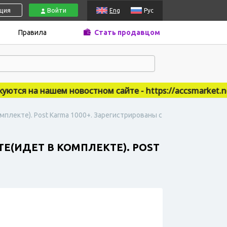
ация
Войти
Eng
Рус
Правила
Стать продавцом
ся на нашем новостном сайте - https://accsmarket.news
мплекте). Post Karma 1000+. Зарегистрированы с
ТЕ(ИДЕТ В КОМПЛЕКТЕ). POST