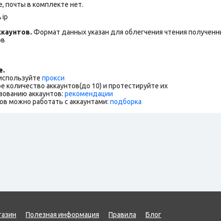
 почты в комплекте нет.
 ip
каунтов.
Формат данных указан для облегчения чтения полученны
ов
е.
 используйте
прокси
е количество аккаунтов(до 10) и протестируйте их
зованию аккаунтов:
рекомендации
ов можно работать с аккаунтами:
подборка
газин
Полезная информация
Правила
Блог