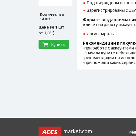
Подтверждены по почте,
Зарегистрированы с USA
Количество
14 шт.
Формат выдаваемых ак
влияет на работу аккаунт
Цена за 1 шт.
от
1,85 $
логин:пароль
Рекомендации к покупк
Купить
-при работе с аккаунтами
-сначала купите небольшо
-рекомендации по исполь
-при помощи каких сервис
market.com
Ма