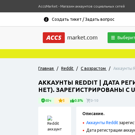
AccsMarket - Магазин аккаунтов социальных сетей
Создать тикет / Задать вопрос
Выберит
Главная
/
Reddit
/
С возрастом
/
Аккаунты R
АККАУНТЫ REDDIT | ДАТА РЕ
НЕТ). ЗАРЕГИСТРИРОВАНЫ С U
48ч
5
0.8%
0-10
Описание.
Аккаунты Reddit
зарегис
Дата регистрации аккау