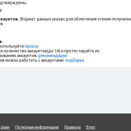
подтверждены.
p
каунтов.
Формат данных указан для облегчения чтения полученны
ов
е.
 используйте
прокси
е количество аккаунтов(до 10) и протестируйте их
зованию аккаунтов:
рекомендации
ов можно работать с аккаунтами:
подборка
газин
Полезная информация
Правила
Блог