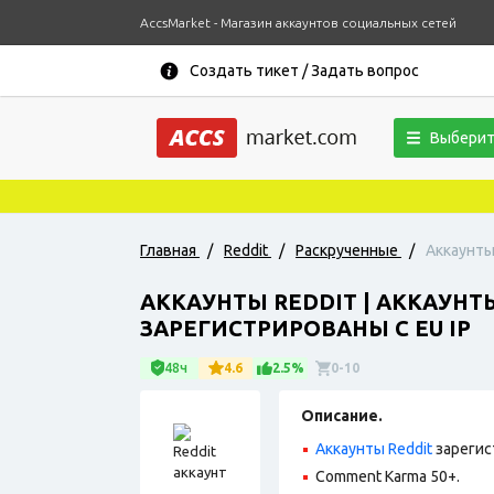
AccsMarket - Магазин аккаунтов социальных сетей
Создать тикет / Задать вопрос
Выберит
Главная
/
Reddit
/
Раскрученные
/
Аккаунты
АККАУНТЫ REDDIT | АККАУНТ
ЗАРЕГИСТРИРОВАНЫ С EU IP
48ч
4.6
2.5%
0-10
Описание.
Аккаунты Reddit
зарегис
Comment Karma 50+.