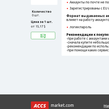
Аккаунты по почте не 
Зарегистрированы с EU i
Количество
0 шт.
Формат выдаваемых ак
влияет на работу аккаунт
Цена за 1 шт.
от
15,17 $
логин:пароль
Рекомендации к покупк
-при работе с аккаунтами
-сначала купите небольшо
-рекомендации по исполь
-при помощи каких сервис
market.com
Ма