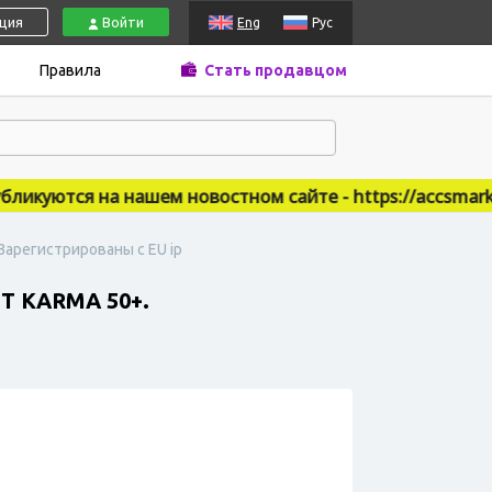
ация
Войти
Eng
Рус
Правила
Стать продавцом
куются на нашем новостном сайте - https://accsmarket.
Зарегистрированы с EU ip
 KARMA 50+.