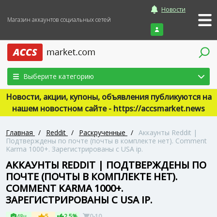
Новости
Магазин аккаунтов социальных сетей
Войти
Выберите категорию
Новости, акции, купоны, объявления публикуются на
нашем новостном сайте - https://accsmarket.news
Главная
/
Reddit
/
Раскрученные
/
Аккаунты Reddit |
Подтверждены по почте (почты в комплекте нет). Comment
Karma 1000+. Зарегистрированы с USA ip.
АККАУНТЫ REDDIT | ПОДТВЕРЖДЕНЫ ПО
ПОЧТЕ (ПОЧТЫ В КОМПЛЕКТЕ НЕТ).
COMMENT KARMA 1000+.
ЗАРЕГИСТРИРОВАНЫ С USA IP.
48ч
5
2.5%
0-10