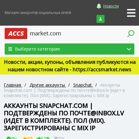
Новости
Магазин аккаунтов социальных сетей
Войти
Выберите категорию
Новости, акции, купоны, объявления публикуются на
нашем новостном сайте - https://accsmarket.news
Главная
/
Другие аккаунты
/
Snapchat
/
Аккаунты
Snapchat.com | Подтверждены по почте@inbox.lv (идет в
комплекте). Пол (MIX). Зарегистрированы с MIX ip
АККАУНТЫ SNAPCHAT.COM |
ПОДТВЕРЖДЕНЫ ПО ПОЧТЕ@INBOX.LV
(ИДЕТ В КОМПЛЕКТЕ). ПОЛ (MIX).
ЗАРЕГИСТРИРОВАНЫ С MIX IP
48ч
4.5
1.1%
10+