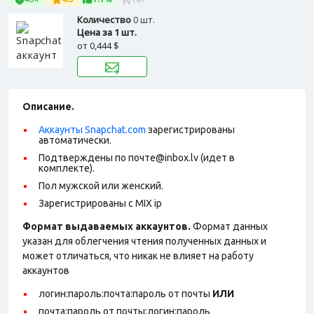
Количество
0 шт.
Цена за 1 шт.
от
0,444 $
Описание.
Аккаунты Snapchat.com
зарегистрированы
автоматически.
Подтверждены по почте@inbox.lv (идет в
комплекте).
Пол мужской или женский.
Зарегистрированы с MIX ip
Формат выдаваемых аккаунтов.
Формат данных
указан для облегчения чтения полученных данных и
может отличаться, что никак не влияет на работу
аккаунтов
логин:пароль:почта:пароль от почты
ИЛИ
почта:пароль от почты:логин:пароль