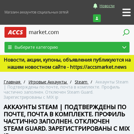
Новости
Магазин аккаунтов социальных сетей
Войти
Выберите категорию
Новости, акции, купоны, объявления публикуются на
нашем новостном сайте - https://accsmarket.news
Главная
/
Игровые Аккаунты
/
Steam
/
Аккаунты Steam
| Подтверждены по почте, почта в комплекте. Профиль
частично заполнен. Отключен Steam Guard.
Зарегистрированы с MIX ip
АККАУНТЫ STEAM | ПОДТВЕРЖДЕНЫ ПО
ПОЧТЕ, ПОЧТА В КОМПЛЕКТЕ. ПРОФИЛЬ
ЧАСТИЧНО ЗАПОЛНЕН. ОТКЛЮЧЕН
STEAM GUARD. ЗАРЕГИСТРИРОВАНЫ С MIX